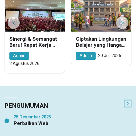
Sinergi & Semangat
Ciptakan Lingkungan
Baru! Rapat Kerja
Belajar yang Hangat
Smaliska Sambut
dan Tertib, Smaliska
Admin
Admin
20 Juli 2026
Tahun Ajaran
Rutinkan
2026/2027 di Trawas
Penyambutan Siswa
2 Agustus 2026
di Gerbang Sekolah
PENGUMUMAN
25 Desember 2025
Perbaikan Web