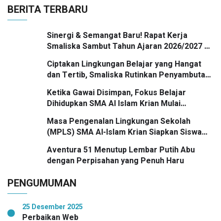
BERITA TERBARU
Sinergi & Semangat Baru! Rapat Kerja
Smaliska Sambut Tahun Ajaran 2026/2027 di
Trawas
Ciptakan Lingkungan Belajar yang Hangat
dan Tertib, Smaliska Rutinkan Penyambutan
Siswa di Gerbang Sekolah
Ketika Gawai Disimpan, Fokus Belajar
Dihidupkan SMA Al Islam Krian Mulai
Biasakan Pengumpulan Handphone Saat
Masa Pengenalan Lingkungan Sekolah
Pembelajaran
(MPLS) SMA Al-Islam Krian Siapkan Siswa
Baru Berkarakter dan Tangguh
Aventura 51 Menutup Lembar Putih Abu
dengan Perpisahan yang Penuh Haru
PENGUMUMAN
25 Desember 2025
Perbaikan Web