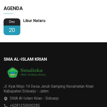
AGENDA
Libur Nataru
Des
20
SMA AL-ISLAM KRIAN
Jl. Kyai Mojo 14 Desa Jeruk Gamping Kecamatan Krian
Kabupaten SIdoarjo - Jatim
SMA Al-Islam Krian - Sidoarjo
+6281250000285