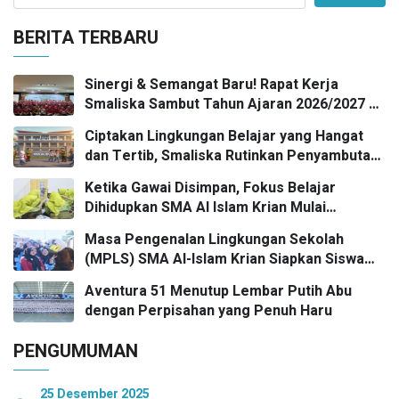
BERITA TERBARU
Sinergi & Semangat Baru! Rapat Kerja
Smaliska Sambut Tahun Ajaran 2026/2027 di
Trawas
Ciptakan Lingkungan Belajar yang Hangat
dan Tertib, Smaliska Rutinkan Penyambutan
Siswa di Gerbang Sekolah
Ketika Gawai Disimpan, Fokus Belajar
Dihidupkan SMA Al Islam Krian Mulai
Biasakan Pengumpulan Handphone Saat
Masa Pengenalan Lingkungan Sekolah
Pembelajaran
(MPLS) SMA Al-Islam Krian Siapkan Siswa
Baru Berkarakter dan Tangguh
Aventura 51 Menutup Lembar Putih Abu
dengan Perpisahan yang Penuh Haru
PENGUMUMAN
25 Desember 2025